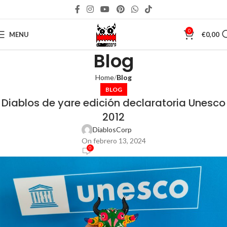
0
MENU
€
0,00
Blog
Home
Blog
BLOG
Diablos de yare edición declaratoria Unesco
2012
DiablosCorp
On febrero 13, 2024
0