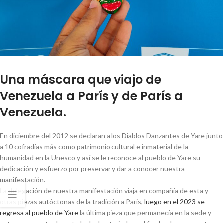
Una máscara que viajo de
Venezuela a París y de París a
Venezuela.
En diciembre del 2012 se declaran a los Diablos Danzantes de Yare junto
a 10 cofradías más como patrimonio cultural e inmaterial de la
humanidad en la Unesco y así se le reconoce al pueblo de Yare su
dedicación y esfuerzo por preservar y dar a conocer nuestra
manifestación.
La delegación de nuestra manifestación viaja en compañía de esta y
otras piezas autóctonas de la tradición a Paris,
luego en el 2023 se
regresa al pueblo de Yare
la última pieza que permanecía en la sede y