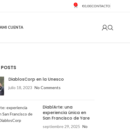
0
€
0,00
CONTACTO
A
MI CUENTA
 POSTS
DiablosCorp en la Unesco
julio 18, 2023
No Comments
DiablArte: una
experiencia única en
San Francisco de Yare
septiembre 29, 2025
No