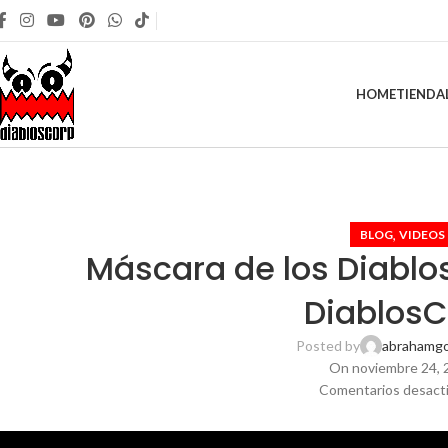
HOME
TIENDA
,
BLOG
VIDEOS
Máscara de los Diablos
DiablosC
Posted by
abrahamg
On noviembre 24, 
Comentarios desact