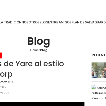
LA TRADICIÓN
NOSOTROS
BLOG
ENTRE AMIGOS
PLAN DE SALVAGUARD
Blog
Home
Blog
RECENT
 de Yare al estilo
orp
omez0420
2019
ivados