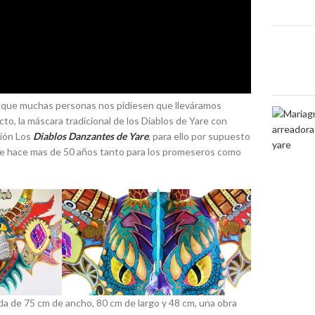
e que muchas personas nos pidiesen que lleváramos
o, la máscara tradicional de los Diablos de Yare con
ción Los
Diablos Danzantes de Yare
, para ello por supuesto
desde hace mas de 50 años tanto para los promeseros como
ida de 75 cm de ancho, 80 cm de largo y 48 cm, una obra