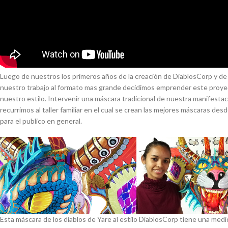
Luego de nuestros los primeros años de la creación de DiablosCorp y d
nuestro trabajo al formato mas grande decidimos emprender este proyect
nuestro estilo. Intervenir una máscara tradicional de nuestra manifesta
recurrimos al taller familiar en el cual se crean las mejores máscaras 
para el publico en general.
Esta máscara de los diablos de Yare al estilo DiablosCorp tiene una med