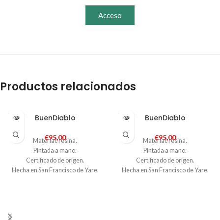
Acceso
Productos relacionados
SOLD
SOLD
BuenDiablo
BuenDiablo
OUT
OUT
€
95,00
€
95,00
Material: resina.
Material: resina.
Pintada a mano.
Pintada a mano.
Certificado de origen.
Certificado de origen.
Hecha en San Francisco de Yare.
Hecha en San Francisco de Yare.
Medidas 9→*9.5↑*5 cm
Medidas 9→*9.5↑*5 cm