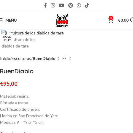
0
MENU
€
0,00
Click to enlarge
SOLD
OUT
Inicio
Esculturas
BuenDiablo
BuenDiablo
€
95,00
Material: resina.
Pintada a mano.
Certificado de origen.
Hecha en San Francisco de Yare.
Medidas 9→*9.5↑*5 cm