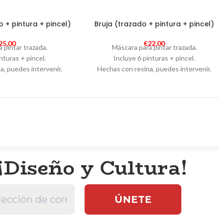
 + pintura + pincel)
Bruja (trazado + pintura + pincel)
25,00
€
22,00
 pintar trazada.
Máscara para pintar trazada.
nturas + pincel.
Incluye 6 pinturas + pincel.
a, puedes intervenir,
Hechas con resina, puedes intervenir,
rar y más.
perforar y más.
adas de 11.5 x 13 cm
Medidas aproximadas de 11.5 x 13 cm
ara sostener la máscara.
Incluye caballete para sostener la máscara
idad de exportación.
Empaque con calidad de exportación.
ellano e ingles con
Textos en castellano e ingles con
de la tradición.
información de la tradición.
¡Diseño y Cultura!