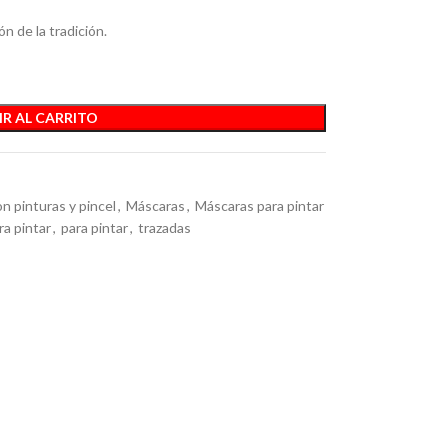
n de la tradición.
R AL CARRITO
on pinturas y pincel
,
Máscaras
,
Máscaras para pintar
a pintar
,
para pintar
,
trazadas