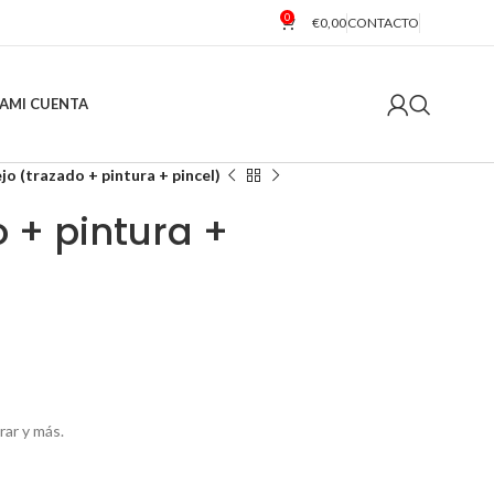
0
€
0,00
CONTACTO
A
MI CUENTA
jo (trazado + pintura + pincel)
 + pintura +
rar y más.