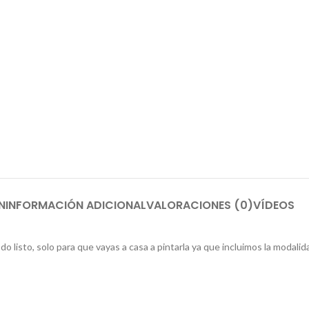
N
INFORMACIÓN ADICIONAL
VALORACIONES (0)
VÍDEOS
isto, solo para que vayas a casa a pintarla ya que incluimos la modalidad 