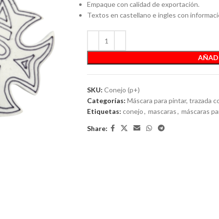
Empaque con calidad de exportación.
Textos en castellano e ingles con informació
AÑADI
SKU:
Conejo (p+)
Categorías:
Máscara para pintar, trazada c
Etiquetas:
conejo
,
mascaras
,
máscaras par
Share: