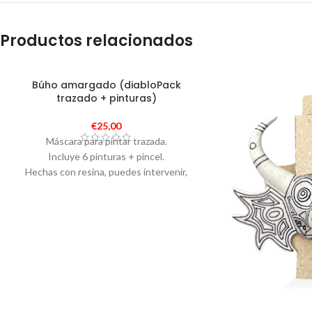
Productos relacionados
Búho amargado (diabloPack
trazado + pinturas)
€
25,00
Máscara para pintar trazada.
Incluye 6 pinturas + pincel.
Hechas con resina, puedes intervenir,
perforar y más.
Medidas aproximadas de 11.5 x 13 cm
Incluye caballete para sostener la máscara.
Empaque con calidad de exportación.
Textos en castellano e ingles con
información de la tradición.