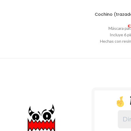
Cochino (trazado
€
Máscara para
Incluye 6 pi
Hechas con resin
perfo
Medidas aproxim
Incluye caballete p
Empaque con cal
Textos en cast
información 