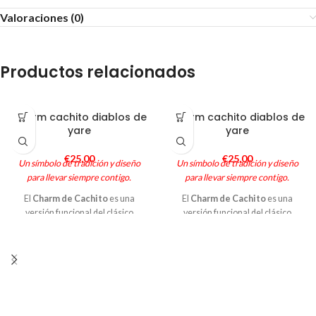
Valoraciones (0)
Productos relacionados
Charm cachito diablos de
Charm cachito diablos de
yare
yare
€
25,00
€
25,00
Un símbolo de tradición y diseño
Un símbolo de tradición y diseño
para llevar siempre contigo.
para llevar siempre contigo.
El
Charm de Cachito
es una
El
Charm de Cachito
es una
versión funcional del clásico
versión funcional del clásico
Cachito de DiablosCorp, diseñada
Cachito de DiablosCorp, diseñada
para acompañarte cada día
para acompañarte cada día
colgado de tu cartera, bolso o
colgado de tu cartera, bolso o
mochila. Cada pieza es única:
mochila. Cada pieza es única:
moldeada en resina, pintada a
moldeada en resina, pintada a
mano en nuestro taller, y sellada
mano en nuestro taller, y sellada
con brillo protector. Su broche
con brillo protector. Su broche