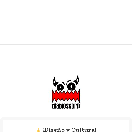
metálico te permite llevarlo a la
metálico te permite llevarlo a la
vista, como amuleto de identidad y
vista, como amuleto de identidad y
conexión.
conexión.
Inspirado en los cachos de los
Inspirado en los cachos de los
Diablos Danzantes de Yare
, este
Diablos Danzantes de Yare
, este
accesorio representa promesa,
accesorio representa promesa,
protección y continuidad. No es solo
protección y continuidad. No es solo
un objeto decorativo, es un
un objeto decorativo, es un
fragmento portátil de nuestra
fragmento portátil de nuestra
tradición, reinterpretado para
tradición, reinterpretado para
quienes quieren hacerla visible en
quienes quieren hacerla visible en
lo cotidiano.
lo cotidiano.
Incluye un desplegable informativo
Incluye un desplegable informativo
en español e inglés con el
en español e inglés con el
significado del cacho, jerarquías
significado del cacho, jerarquías
tradicionales y un QR hacia una
tradicionales y un QR hacia una
cápsula audiovisual que narra su
cápsula audiovisual que narra su
historia.
historia.
Medida aproximada:
entre 6 y 7
Medida aproximada:
entre 6 y 7
cm, dependiendo del modelo.
cm, dependiendo del modelo.
¡Diseño y Cultura!