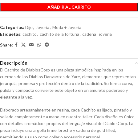
AÑADIR AL CARRITO
Categorías:
Dije
,
Joyería
,
Moda + Joyería
Etiquetas:
cachito
,
cachito de la fortuna
,
cadena
,
joyería
Share:
Descripción
El Cachito de DiablosCorp es una pieza simbólica inspirada en los
cuernos de los Diablos Danzantes de Yare, elementos que representan
jerarquía, promesa y protección dentro de la tradición. Su forma curva,
pulida y compacta convierte este objeto en un amuleto poderoso y
elegante a la vez.
Elaborado artesanalmente en resina, cada Cachito es lijado, pintado y
sellado completamente a mano en nuestro taller. Cada diseño es único,
con detalles cromáticos propios del lenguaje visual de DiablosCorp. La
pieza incluye una argolla firme, broche y cadena de gold filled,
permitiendo su uso como collar o accesorio personal.