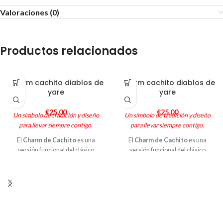
Valoraciones (0)
Productos relacionados
Charm cachito diablos de
Charm cachito diablos de
yare
yare
€
25,00
€
25,00
Un símbolo de tradición y diseño
Un símbolo de tradición y diseño
para llevar siempre contigo.
para llevar siempre contigo.
El
Charm de Cachito
es una
El
Charm de Cachito
es una
versión funcional del clásico
versión funcional del clásico
Cachito de DiablosCorp, diseñada
Cachito de DiablosCorp, diseñada
para acompañarte cada día
para acompañarte cada día
colgado de tu cartera, bolso o
colgado de tu cartera, bolso o
mochila. Cada pieza es única:
mochila. Cada pieza es única:
moldeada en resina, pintada a
moldeada en resina, pintada a
mano en nuestro taller, y sellada
mano en nuestro taller, y sellada
con brillo protector. Su broche
con brillo protector. Su broche