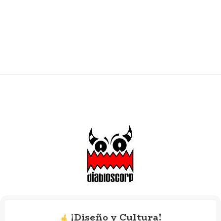
metálico te permite llevarlo a la
metálico te permite llevarlo a la
vista, como amuleto de identidad y
vista, como amuleto de identidad y
conexión.
conexión.
Inspirado en los cachos de los
Inspirado en los cachos de los
Diablos Danzantes de Yare
, este
Diablos Danzantes de Yare
, este
accesorio representa promesa,
accesorio representa promesa,
protección y continuidad. No es solo
protección y continuidad. No es solo
un objeto decorativo, es un
un objeto decorativo, es un
fragmento portátil de nuestra
fragmento portátil de nuestra
tradición, reinterpretado para
tradición, reinterpretado para
quienes quieren hacerla visible en
quienes quieren hacerla visible en
lo cotidiano.
lo cotidiano.
Incluye un desplegable informativo
Incluye un desplegable informativo
en español e inglés con el
en español e inglés con el
significado del cacho, jerarquías
significado del cacho, jerarquías
tradicionales y un QR hacia una
tradicionales y un QR hacia una
cápsula audiovisual que narra su
cápsula audiovisual que narra su
historia.
historia.
Medida aproximada:
entre 6 y 7
Medida aproximada:
entre 6 y 7
cm, dependiendo del modelo.
cm, dependiendo del modelo.
¡Diseño y Cultura!